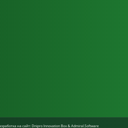
азработка на сайт:
Dnipro Innovation Box
&
Admiral.Software