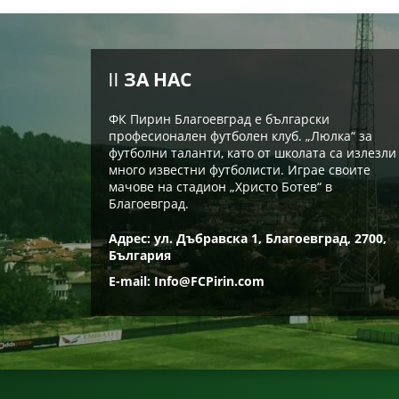
ЗА НАС
ФК Пирин Благоевград е български
професионален футболен клуб. „Люлка“ за
футболни таланти, като от школата са излезли
много известни футболисти. Играе своите
мачове на стадион „Христо Ботев“ в
Благоевград.
Адрес: ул. Дъбравска 1, Благоевград, 2700,
България
E-mail:
Info@FCPirin.com