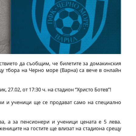
твието да съобщим, че билетите за домакинския
щу тбора на Черно море (Варна) са вече в онлайн
, 27.02, от 17:30 ч. на стадион “Христо Ботев”!
ри и ученици ще се продават само на специално
ва, а за пенсионери и ученици цената е 5 лева.
жениците на гостите ще влизат на стадиона срещу