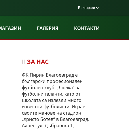
МАГАЗИН
ГАЛЕРИЯ
КОНТАКТИ
ЗА НАС
ФК Пирин Благоевград е
български професионален
футболен клуб. „Люлка“ за
футболни таланти, като от
школата са излезли много
известни футболисти. Играе
своите мачове на стадион
„Христо Ботев“ в Благоевград.
Адрес: ул. Дъбравска 1,