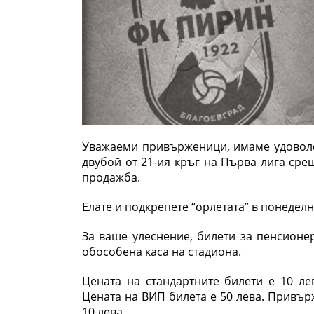
Уважаеми привърженици, имаме удоволс
двубой от 21-ия кръг на Първа лига сре
продажба.
Елате и подкрепете “орлетата” в понеделник
За ваше улеснение, билети за пенсионе
обособена каса на стадиона.
Цената на стандартните билети е 10 ле
Цената на ВИП билета е 50 лева. Привър
10 лева.