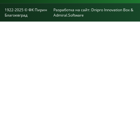
1922-2025 © ФК Пирин
Разработка на сайт:
Dnipro Innovation Box
&
Благоевград
Admiral.Software