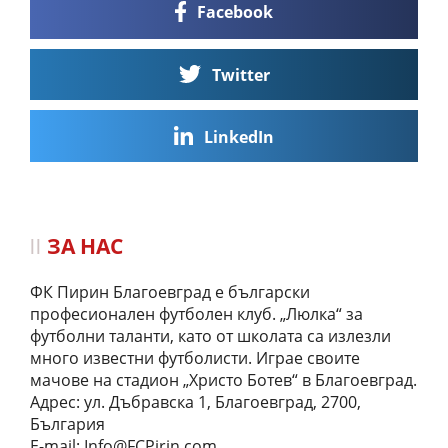
Facebook
Twitter
LinkedIn
ЗА НАС
ФК Пирин Благоевград е български
професионален футболен клуб. „Люлка“ за
футболни таланти, като от школата са излезли
много известни футболисти. Играе своите
мачове на стадион „Христо Ботев“ в Благоевград.
Адрес: ул. Дъбравска 1, Благоевград, 2700,
България
E-mail:
Info@FCPirin.com