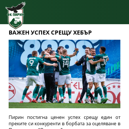
ВАЖЕН УСПЕХ СРЕЩУ ХЕБЪР
Пирин постигна ценен успех срещу един от
преките си конкуренти в борбата за оцеляване в