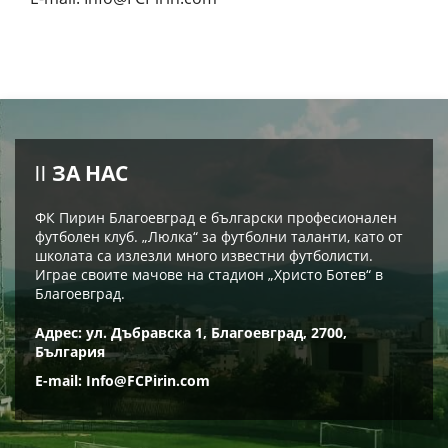
ЗА НАС
ФК Пирин Благоевград е български професионален
футболен клуб. „Люлка“ за футболни таланти, като от
школата са излезли много известни футболисти.
Играе своите мачове на стадион „Христо Ботев“ в
Благоевград.
Адрес: ул. Дъбравска 1, Благоевград, 2700,
България
E-mail:
Info@FCPirin.com