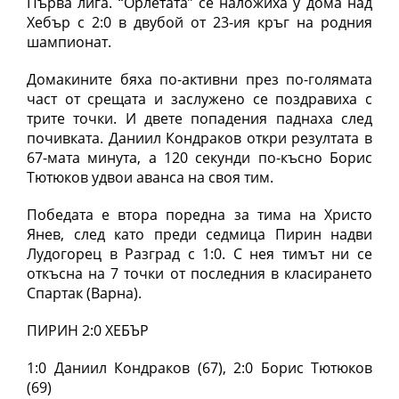
Първа лига. “Орлетата” се наложиха у дома над
Хебър с 2:0 в двубой от 23-ия кръг на родния
шампионат.
Домакините бяха по-активни през по-голямата
част от срещата и заслужено се поздравиха с
трите точки. И двете попадения паднаха след
почивката. Даниил Кондраков откри резултата в
67-мата минута, а 120 секунди по-късно Борис
Тютюков удвои аванса на своя тим.
Победата е втора поредна за тима на Христо
Янев, след като преди седмица Пирин надви
Лудогорец в Разград с 1:0. С нея тимът ни се
откъсна на 7 точки от последния в класирането
Спартак (Варна).
ПИРИН 2:0 ХЕБЪР
1:0 Даниил Кондраков (67), 2:0 Борис Тютюков
(69)