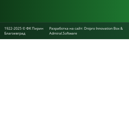
1922-2025 © ФК Пирин
Разработка на сайт:
Dnipro Innovation Box
&
Благоевград
Admiral.Software