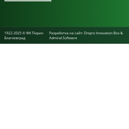
1922-2025 © ФК Пирин
Разработка на сайт:
Dnipro Innovation Box
&
Благоевград
Admiral.Software