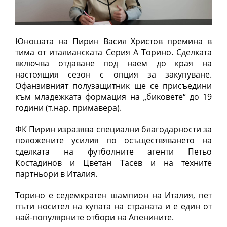
Юношата на Пирин Васил Христов премина в
тима от италианската Серия А Торино. Сделката
включва отдаване под наем до края на
настоящия сезон с опция за закупуване.
Офанзивният полузащитник ще се присъедини
към младежката формация на „биковете“ до 19
години (т.нар. примавера).
ФК Пирин изразява специални благодарности за
положените усилия по осъществяването на
сделката на футболните агенти Петьо
Костадинов и Цветан Тасев и на техните
партньори в Италия.
Торино е седемкратен шампион на Италия, пет
пъти носител на купата на страната и е един от
най-популярните отбори на Апенините.