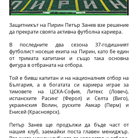
Защитникът на Пирин Петър Занев взе решение
да прекрати своята активна футболна кариера.
В последните два сезона 37-годишният
футболист носеше екипа на Пирин, като бе един
от тримата капитани и също така основна
фигура в отбраната на отбора.
Той е бивш капитан и на националния отбор на
България, а в богатата си кариера играе за
тимовете на ЦСКА-София, Литекс (Ловеч),
испанските Расинг (Ферол) и Селта (Виго),
украинския Волин, руските Амкар (Перм) и
Енисей (Красноярск).
Петър Занев ще продължи да бъде част от
нашия клуб, заемайки поста главен мениджър.