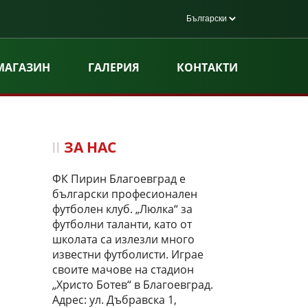
МАГАЗИН
ГАЛЕРИЯ
КОНТАКТИ
ЗА НАС
ФК Пирин Благоевград е
български професионален
футболен клуб. „Люлка“ за
футболни таланти, като от
школата са излезли много
известни футболисти. Играе
своите мачове на стадион
„Христо Ботев“ в Благоевград.
Адрес: ул. Дъбравска 1,