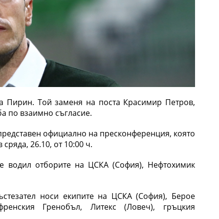
а Пирин. Той заменя на поста Красимир Петров,
ба по взаимно съгласие.
 представен официално на пресконференция, която
сряда, 26.10, от 10:00 ч.
е водил отборите на ЦСКА (София), Нефтохимик
ъстезател носи екипите на ЦСКА (София), Берое
 френския Гренобъл, Литекс (Ловеч), гръцкия