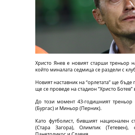
Христо Янев е новият старши треньор н
който миналата седмица се раздели с клу
Новият наставник на “орлетата” ще бъде
ще се проведе на стадион “Христо Ботев” в 
До този момент 43-годишният треньор 
(Бургас) и Миньор (Перник).
Като футболист, бившият национален с
(Стара Загора), Олимпик (Тетевен),
Панетоликос и Славия.