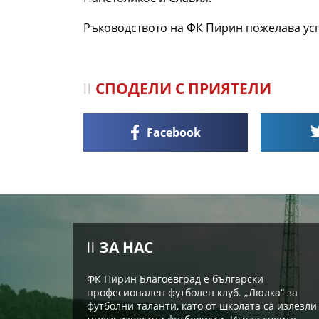
Ръководството на ФК Пирин пожелава усп
СПОДЕЛИ С ПРИЯТЕЛИ
Facebook
ЗА НАС
ФК Пирин Благоевград е български
професионален футболен клуб. „Люлка“ за
футболни таланти, като от школата са излезли