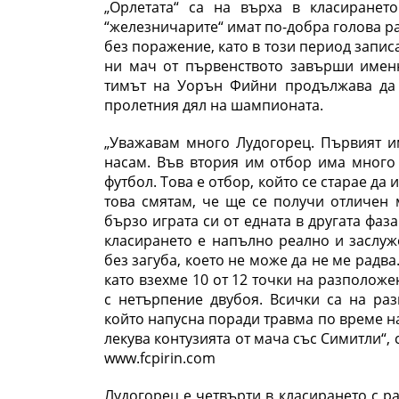
„Орлетата“ са на върха в класиранет
“железничарите“ имат по-добра голова ра
без поражение, като в този период запис
ни мач от първенството завърши именн
тимът на Уорън Фийни продължава да 
пролетния дял на шампионата.
„Уважавам много Лудогорец. Първият и
насам. Във втория им отбор има много 
футбол. Това е отбор, който се старае да 
това смятам, че ще се получи отличен 
бързо играта си от едната в другата фаз
класирането е напълно реално и заслуж
без загуба, което не може да не ме радв
като взехме 10 от 12 точки на разполож
с нетърпение двубоя. Всички са на ра
който напусна поради травма по време н
лекува контузията от мача със Симитли“
www.fcpirin.com
Лудогорец е четвърти в класирането с рав