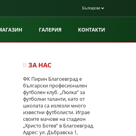
МАГАЗИН
ГАЛЕРИЯ
КОНТАКТИ
ЗА НАС
ФК Пирин Благоевград е
български професионален
футболен клуб. „Люлка“ за
футболни таланти, като от
школата са излезли много
известни футболисти. Играе
своите мачове на стадион
„Христо Ботев“ в Благоевград.
Адрес: ул. Дъбравска 1,