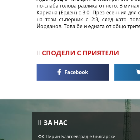
по-слаба голова разлика от него. В мина
Кариана (Ерден) с 3:0. През есенния дя
на този съперник с 2:3, след като по
Йорданов. Това бе и едната от общо трит
СПОДЕЛИ С ПРИЯТЕЛИ
Facebook
ЗА НАС
ФК Пирин Благоевград е български