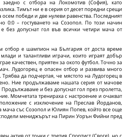
о заедно с отбора на Локомотив (София), като
злика. Тимът ни е в серия от десет поредни срещи
а осем победи и две нулеви равенства. Последният
о 0:0 – гостуването на Созопол. По този начин
е без допуснат гол във всички четири мача от
м отбор е шампион на България от доста време
млади и талантливи играчи, които играят добър
играе качествен, приятен за окото футбол. Точно за
мач. Лудогорец е опасен отбор и развива много
а. Трябва да подчертая, че мястото на Лудогорец в
ено.
Ние продължаваме нашата серия от мачове
а. Продължаваме и без допуснат гол през пролетта,
ение. Момчетата тренираха с настроение и очакват
зположение с изключение на Преслав Йорданов,
а мача със Созопол и Юлиян Попев, който все още
, сподели мениджърът на Пирин Уорън Фийни пред
ен актив от точки с третия Спортист (Своге), но с