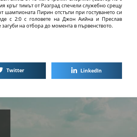
лия кръг тимът от Разград спечели служебно срещу
л от шампионата Пирин отстъпи при гостуването си
веде с 2:0 с головете на Джон Аийна и Преслав
е загуби на отбора до момента в първенството.
Twitter
LinkedIn