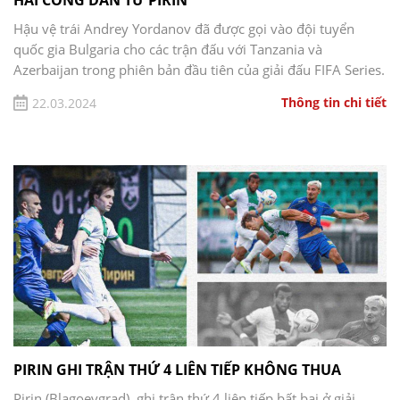
HAI CÔNG DÂN TỪ PIRIN
Hậu vệ trái Andrey Yordanov đã được gọi vào đội tuyển
quốc gia Bulgaria cho các trận đấu với Tanzania và
Azerbaijan trong phiên bản đầu tiên của giải đấu FIFA Series.
Cuộc đua sẽ được tổ chức ở Baku trong thời gian này 19 –
Thông tin chi tiết
22.03.2024
26 Bước đều.
Trung vệ Vitalis Jagodinskis đã được triệu tập vào đội tuyển
quốc gia Latvia để chuẩn bị cho trận gặp Cyprus và
Liechtenstein, sẽ được tổ chức tương ứng vào ngày 21 và 26
Bước đều.
Chúng tôi chúc bạn thành công, như Andrei, Vitalis cũng vậy!
PIRIN GHI TRẬN THỨ 4 LIÊN TIẾP KHÔNG THUA
Pirin (Blagoevgrad) ghi trận thứ 4 liên tiếp bất bại ở giải