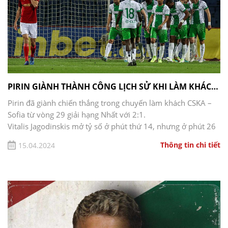
PIRIN GIÀNH THÀNH CÔNG LỊCH SỬ KHI LÀM KHÁCH CỦA CSKA …
Pirin đã giành chiến thắng trong chuyến làm khách CSKA –
Sofia từ vòng 29 giải hạng Nhất với 2:1.
Vitalis Jagodinskis mở tỷ số ở phút thứ 14, nhưng ở phút 26
Fernando Karanga đã gỡ hòa. Phút 79, Ivan Tasev ghi bàn ấn
Thông tin chi tiết
15.04.2024
định chiến thắng sau cú sút nổi tiếng bằng chân phải.
Như vậy, Pirin đã lần đầu tiên giành chiến thắng trong trận
tranh chức vô địch trên sân khách trước đối thủ này tại Sofia
và tiếp tục phong độ tốt trong suốt mùa giải. 2024 năm dưới
sự lãnh đạo của Alexander Babich.
cska – Sofia 1:2 Pirin (Blagoevgrad)
Phút 14, Pirin gây sốc cho đội chủ nhà, khám phá kết quả