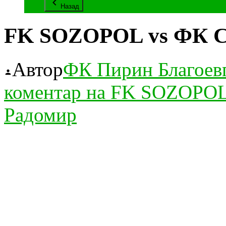
Назад
FK SOZOPOL vs ФК С
Автор
ФК Пирин Благоев
коментар
на FK SOZOPOL 
Радомир