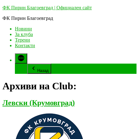
Напред
ФК Пирин Благоевград | Официален сайт
към
ФК Пирин Благоевград
съдържанието
Новини
За клуба
Терени
Контакти
Назад
Архиви на Club:
Левски (Крумовград)