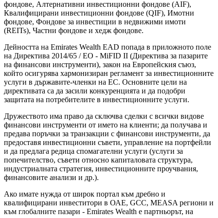
фондове, Алтернативни инвестиционни фондове (AIF),
Квалифицирани инвестиционни фондове (QIF), Имотни
фондове, Фондове за инвестиции в недвижими имоти
(REITs), Частни фондове и хедж фондове.
Дейността на Emirates Wealth EAD попада в приложното поле
на Директива 2014/65 / ЕО - MiFID II (Директива за пазарите
на финансови инструменти), закон на Европейския съюз,
който осигурява хармонизиран регламент за инвестиционните
услуги в държавите-членки на ЕС. Основните цели на
директивата са да засили конкуренцията и да подобри
защитата на потребителите в инвестиционните услуги.
Дружеството има право да сключва сделки с всички видове
финансови инструменти от името на клиенти; да получава и
предава поръчки за транзакции с финансови инструменти, да
предоставя инвестиционни съвети, управление на портфейли
и да предлага редица спомагателни услуги (услуги за
попечителство, съвети относно капиталовата структура,
индустриалната стратегия, инвестиционните проучвания,
финансовите анализи и др.).
Ако имате нужда от широк портал към дребно и
квалифицирани инвеститори в ОАЕ, GCC, MEASA региони и
към глобалните пазари - Emirates Wealth е партньорът, на