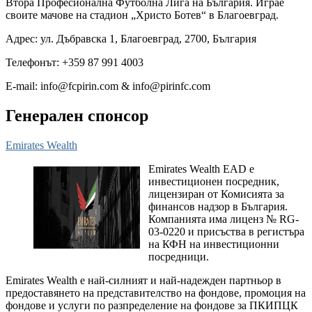
Втора Професионална Футболна Лига на България. Играе
своите мачове на стадион „Христо Ботев“ в Благоевград.
Адрес: ул. Дъбравска 1, Благоевград, 2700, България
Телефонът: +359 87 991 4003
E-mail:
info@fcpirin.com
&
info@pirinfc.com
Генерален спонсор
Emirates Wealth
Emirates Wealth EAD е
инвестиционен посредник,
лицензиран от Комисията за
финансов надзор в България.
Компанията има лиценз № RG-
03-0220 и присъства в регистъра
на КФН на инвестиционни
посредници.
Emirates Wealth е най-силният и най-надежден партньор в
предоставянето на представителство на фондове, промоция на
фондове и услуги по разпределение на фондове за ПКИПЦК