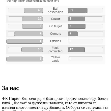
Все още няма статистика за този мач
Ball
49
51
possession
10
8
Опити
6
5
On target
7
2
Corners
1
0
Offsides
Fouls
16
12
committed
Yellow
2
0
cards
За нас
ФК Пирин Благоевград е български професионален футболен
клуб. „Люлка“ за футболни таланти, като от школата са
излезли много известни футболисти. Отборът се състезава във