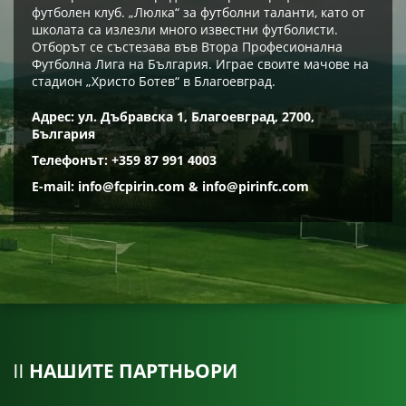
футболен клуб. „Люлка“ за футболни таланти, като от
школата са излезли много известни футболисти.
Отборът се състезава във Втора Професионална
Футболна Лига на България. Играе своите мачове на
стадион „Христо Ботев“ в Благоевград.
Адрес: ул. Дъбравска 1, Благоевград, 2700,
България
Телефонът: +359 87 991 4003
E-mail:
info@fcpirin.com
&
info@pirinfc.com
НАШИТЕ ПАРТНЬОРИ