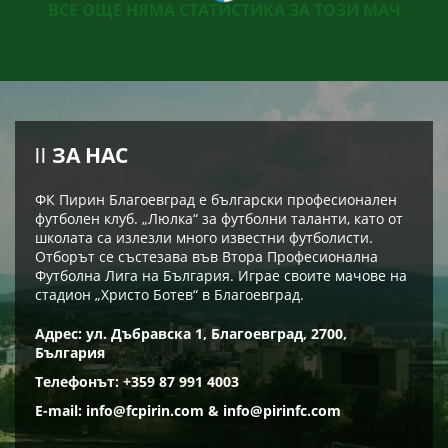
ВСЕ ОЩЕ НЯМА СТАТИСТИКА ЗА ТОЗИ МАЧ
ЗА НАС
ФК Пирин Благоевград е български професионален
футболен клуб. „Люлка“ за футболни таланти, като от
школата са излезли много известни футболисти.
Отборът се състезава във Втора Професионална
Футболна Лига на България. Играе своите мачове на
стадион „Христо Ботев“ в Благоевград.
Адрес: ул. Дъбравска 1, Благоевград, 2700,
България
Телефонът: +359 87 991 4003
E-mail:
info@fcpirin.com
&
info@pirinfc.com