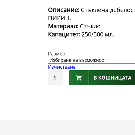
Описание:
Стъклена дебелост
ПИРИН.
Материал:
Стъкло
Капацитет:
250/500 мл.
Размер
Изчистване
количество
В КОШНИЦАТА
за
Халба
–
ФК
ПИРИН