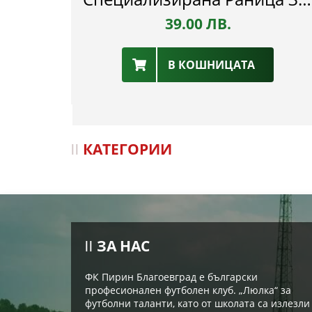
39.00
ЛВ.
В КОШНИЦАТА
КАТЕГОРИИ
ЗА НАС
ФК Пирин Благоевград е български
професионален футболен клуб. „Люлка“ за
футболни таланти, като от школата са излезли