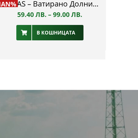
ADIDAS – Ватирано Долнище – ФК Пирин
NAN%
59.40
ЛВ.
–
99.00
ЛВ.
В КОШНИЦАТА