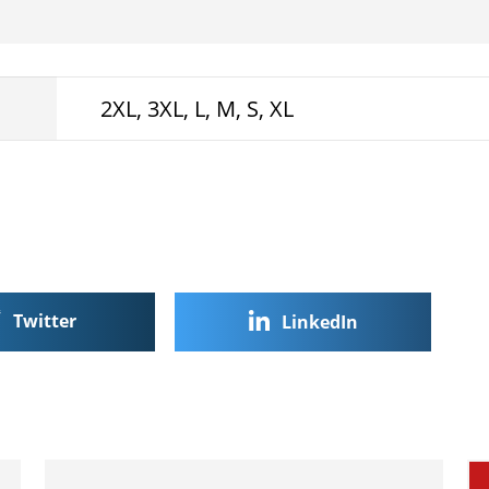
–
ФК
ПИРИН
2XL, 3XL, L, M, S, XL
Twitter
LinkedIn