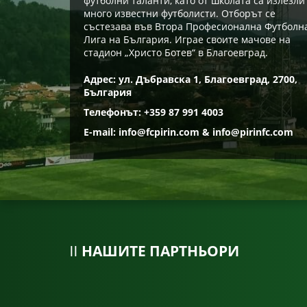
футболни таланти, като от школата са излезли
много известни футболисти. Отборът се
състезава във Втора Професионална Футболн
Лига на България. Играе своите мачове на
стадион „Христо Ботев“ в Благоевград.
Адрес: ул. Дъбравска 1, Благоевград, 2700,
България
Телефонът: +359 87 991 4003
E-mail:
info@fcpirin.com
&
info@pirinfc.com
НАШИТЕ ПАРТНЬОРИ