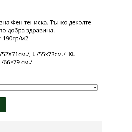
на Фен тениска. Тънко деколте
по-добра здравина.
 190гр/м2
/52Х71см./,
L
/55х73см./,
XL
/66×79 см./