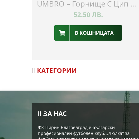
UMBRO – Горнище С Цип – ФК Пирин
52.50
ЛВ.
В КОШНИЦАТА
КАТЕГОРИИ
ЗА НАС
ФК Пирин Благоевград е български
професионален футболен клуб. „Люлка“ за