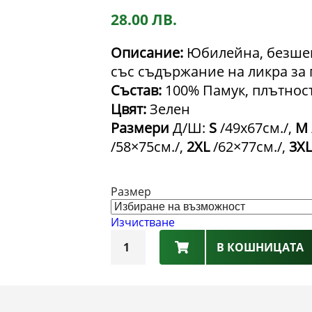
28.00
ЛВ.
Описание:
Юбилейна, безшев
със съдържание на ликра за 
Състав:
100% Памук, плътност
Цвят:
Зелен
Размери
Д/Ш:
S
/49х67см./,
М
/58×75см./,
2XL
/62×77см./,
3XL
Размер
Изчистване
количество
В КОШНИЦАТА
за
Юбилейна
Фен
Тениска