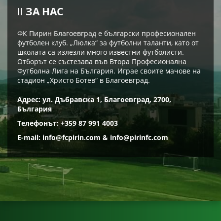
ЗА НАС
ФК Пирин Благоевград е български професионален
футболен клуб. „Люлка“ за футболни таланти, като от
школата са излезли много известни футболисти.
Отборът се състезава във Втора Професионална
Футболна Лига на България. Играе своите мачове на
стадион „Христо Ботев“ в Благоевград.
Адрес: ул. Дъбравска 1, Благоевград, 2700,
България
Телефонът: +359 87 991 4003
E-mail:
info@fcpirin.com
&
info@pirinfc.com