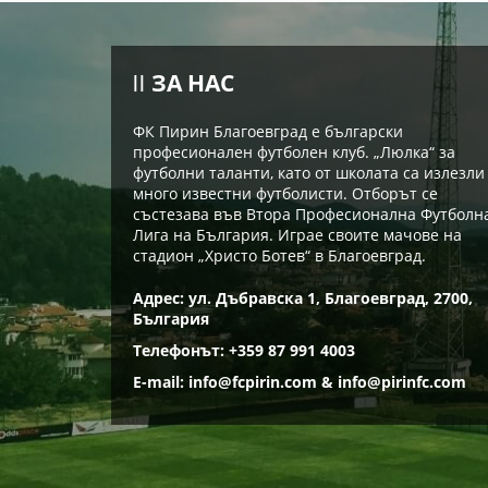
ЗА НАС
ФК Пирин Благоевград е български
професионален футболен клуб. „Люлка“ за
футболни таланти, като от школата са излезли
много известни футболисти. Отборът се
състезава във Втора Професионална Футболн
Лига на България. Играе своите мачове на
стадион „Христо Ботев“ в Благоевград.
Адрес: ул. Дъбравска 1, Благоевград, 2700,
България
Телефонът: +359 87 991 4003
E-mail:
info@fcpirin.com
&
info@pirinfc.com