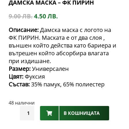
ДАМСКА МАСКА – ФК ПИРИН
9.00
ЛВ.
4.50
ЛВ.
Описание:
Дамска маска с логото на
ФК ПИРИН. Маската е от два слоя ,
външен който действа като бариера и
вътрешен който абсорбира влагата
при издишане.
Размер:
Универсален
Цвят:
Фуксия
Състав:
35% памук, 65% полиестер
48 налични
количество
В КОШНИЦАТА
за
Дамска
Маска